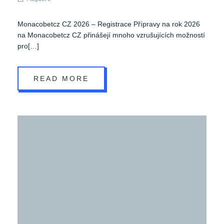
Monacobetcz CZ 2026 – Registrace Přípravy na rok 2026
na Monacobetcz CZ přinášejí mnoho vzrušujících možností
pro[…]
READ MORE