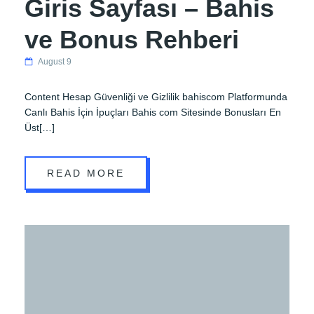
Giris Sayfası – Bahis
ve Bonus Rehberi
August 9
Content Hesap Güvenliği ve Gizlilik bahiscom Platformunda
Canlı Bahis İçin İpuçları Bahis com Sitesinde Bonusları En
Üst[…]
READ MORE