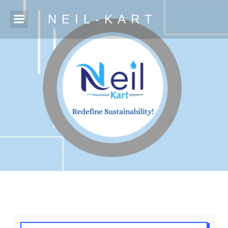
NEIL-KART