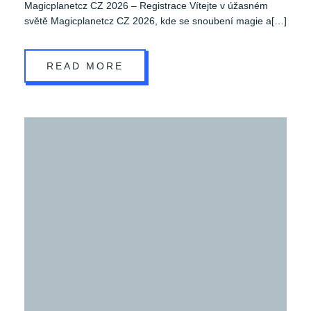
Magicplanetcz CZ 2026 – Registrace Vítejte v úžasném
světě Magicplanetcz CZ 2026, kde se snoubení magie a[…]
READ MORE