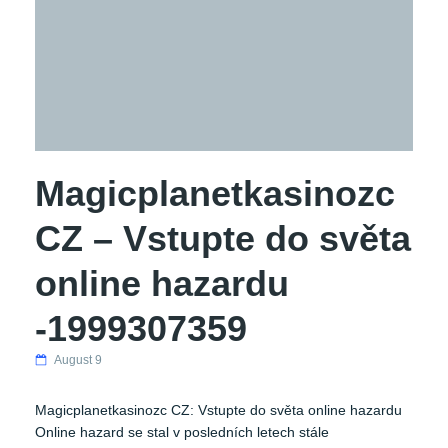
Magicplanetkasinozc
CZ – Vstupte do světa
online hazardu
-1999307359
August 9
Magicplanetkasinozc CZ: Vstupte do světa online hazardu
Online hazard se stal v posledních letech stále