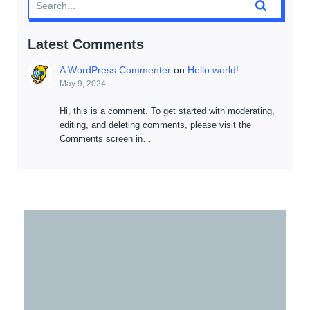
Latest Comments
A WordPress Commenter
on
Hello world!
May 9, 2024
Hi, this is a comment. To get started with moderating,
editing, and deleting comments, please visit the
Comments screen in…