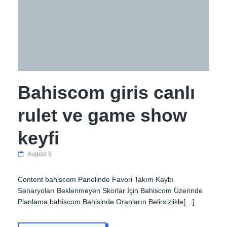
Bahiscom giris canlı
rulet ve game show
keyfi
August 9
Content bahiscom Panelinde Favori Takım Kaybı
Senaryoları Beklenmeyen Skorlar İçin Bahiscom Üzerinde
Planlama bahiscom Bahisinde Oranların Belirsizlikle[…]