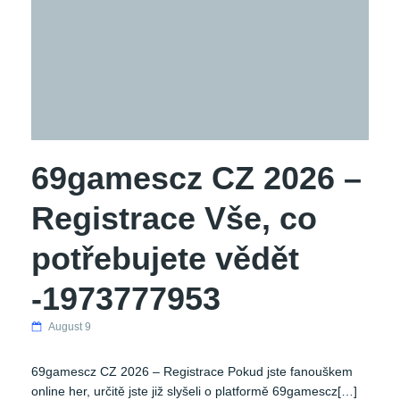
69gamescz CZ 2026 –
Registrace Vše, co
potřebujete vědět
-1973777953
August 9
69gamescz CZ 2026 – Registrace Pokud jste fanouškem
online her, určitě jste již slyšeli o platformě 69gamescz[…]