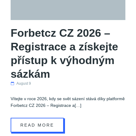
Forbetcz CZ 2026 –
Registrace a získejte
přístup k výhodným
sázkám
August 9
Vítejte v roce 2026, kdy se svět sázení stává díky platformě
Forbetcz CZ 2026 – Registrace a[…]
READ MORE