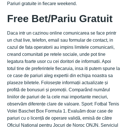
Pariuri gratuite in fiecare weekend.
Free Bet/Pariu Gratuit
Daca intr un cazinou online comunicarea se face printr
un chat live, telefon, email sau formular de contact, in
cazul de fata operatorii au impins limitele comunicarii,
creand comunitati pe retele sociale, unde pot tine
legatura foarte usor cu cei doritori de informatii. Apoi
totul tine de preferintele fiecaruia, insa iti putem spune la
ce case de pariuri aleg expertii din echipa noastra sa
plaseze biletele. Folosește informații actualizate și
profită de bonusuri și promoții. Comparând numărul
liniilor de pariuri de la cele mai importante meciuri,
observăm diferențe clare de valoare. Sport: Fotbal Tenis
Volei Baschet Box Formula 1. Evaluăm doar case de
pariuri cu o licență de operare validă, emisă de către
Oficiul Național pentru Jocuri de Noroc ONJN. Serviciul