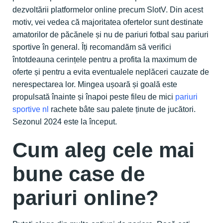
dezvoltării platformelor online precum SlotV. Din acest
motiv, vei vedea că majoritatea ofertelor sunt destinate
amatorilor de păcănele și nu de pariuri fotbal sau pariuri
sportive în general. Îți recomandăm să verifici
întotdeauna cerințele pentru a profita la maximum de
oferte și pentru a evita eventualele neplăceri cauzate de
nerespectarea lor. Mingea ușoară și goală este
propulsată înainte și înapoi peste fileu de mici
pariuri
sportive nl
rachete bâte sau palete ținute de jucători.
Sezonul 2024 este la început.
Cum aleg cele mai
bune case de
pariuri online?