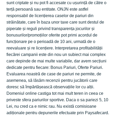
sunt criptate și nu pot fi accesate cu ușurință de către o
terță persoană sau entitate. ONJN este astfel
responsabil de licențierea caselor de pariuri din
străinătate, care în baza unor taxe care sunt destul de
piperate și reguli privind transparența jocurilor și
bonusurilor/promoțiilor oferite pot primi acordul de
funcționare pe o perioadă de 10 ani, urmată de o
reevaluare și re licențiere. Interpretarea profitabilității
fiecărei campanii este din nou un subiect mai complex
care depinde de mai multe variabile, dar avem secțiuni
dedicate pentru fiecare: Bonus Pariuri, Oferte Pariuri.
Evaluarea noastră de case de pariuri ne permite, de
asemenea, să lăsăm recenzii pentru jucătorii care
doresc să împărtășească observațiile lor cu alții.
Domeniul online castiga tot mai mult teren in ceea ce
priveste sfera pariurilor sportive. Daca o sa pariezi 5, 10
Lei, nu cred ca e nimic rau. Nu există comisioane
adiționale pentru depunerile efectuate prin Paysafecard.