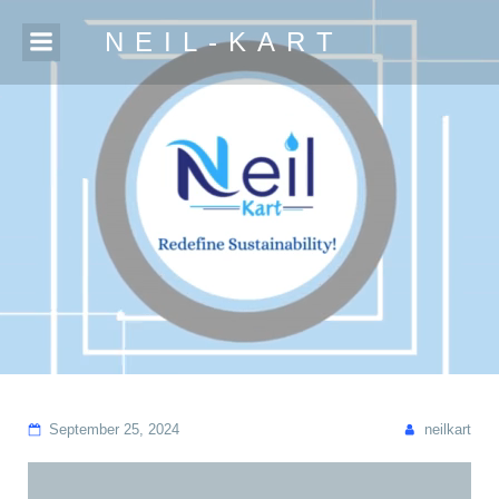
NEIL-KART
September 25, 2024
neilkart