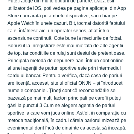
Puteți alege din multe opțiuni de pariere. Dacă ești
utilizator de iOS, poți vedea pe pagina aplicației din App
Store cum arată pe ambele dispozitive, sau chiar pe
Apple Watch în unele cazuri. Bit, tocmai datorită faptului
că ei întâlnesc aici un operator serios, aflat într o
ascensiune continuă. Cote bune la meciurile de fotbal.
Bonusul la inregistrare este mai mic fata de alte agentii
de top, iar conditiile de rulaj sunt destul de pretentioase.
Principala metodă de depunere bani într un cont online
al unei agenții de pariuri sportive este prin intermediul
cardului bancar. Pentru a verifica, dacă casa de pariuri
are licență, accesați site ul oficial ONJN – și întroduceți
numele companiei. Țineți cont că recomandările se
bazează pe mai mulți factori principali pe care îi puteți
găsi la punctul 3 Cum ne alegem agenția de pariuri
sportive la care vom juca online. Astfel, în comparație cu
metoda tradițională, în cadrul căreia pariorul mizează pe
evenimentul dorit încă de dinainte ca acesta să înceapă,